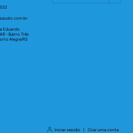
1522
zaudio.com.br
a Eduardo
48 - Bairro Três
Porto Alegre/RS
Iniciar sessão
|
Criar uma conta