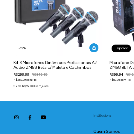
-
12
%
Esgotado
Kit 3 Microfones Dinâmicos Profissionais AZ
Microfone Di
Audio ZM58 Beta c/ Maleta e Cachimbos
ZM58 BETA 
R$299,99
R$342,10
R$99,94
R$12
R$269,99
com
Pix
R$89,95
com
Pix
2
x
de
R$150,00
sem juros
Institucional
Quem Somos