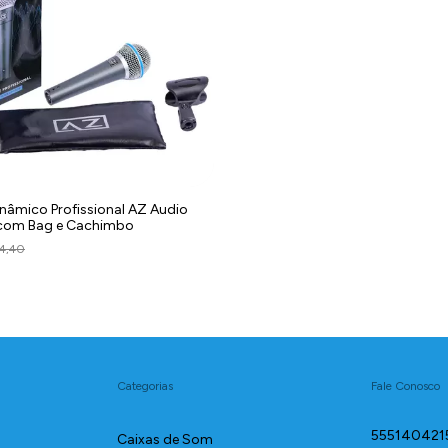
nâmico Profissional AZ Audio
com Bag e Cachimbo
4,40
Categorias
Fale Conosco
555140421
Caixas de Som