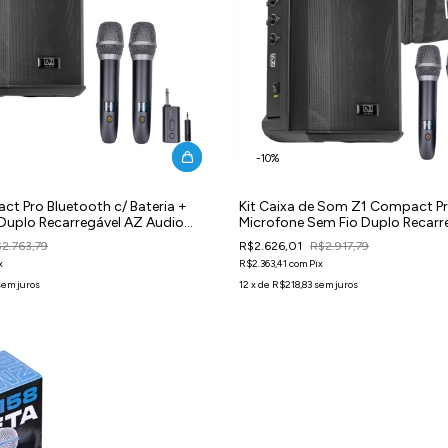
-
10
%
ct Pro Bluetooth c/ Bateria +
Kit Caixa de Som Z1 Compact P
Duplo Recarregável AZ Audio
Microfone Sem Fio Duplo Recarr
Karaokê AZ Audio MIC-2 + Bag
2.763,79
R$2.626,01
R$2.917,79
x
R$2.363,41
com
Pix
sem juros
12
x
de
R$218,83
sem juros