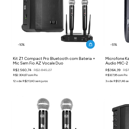
-
10
%
-
51
%
Kit Z1 Compact Pro Bluetooth com Bateria +
Microfone K
Mic Sem Fio AZ Vocale Duo
Audio MIC-2 
Receptor P1
R$2.560,74
R$2.845,27
R$364,39
R$
R$2.304,67
com
Pix
R$327,95
com
Pix
12
x
de
R$213,40
sem juros
3
x
de
R$121,46
se