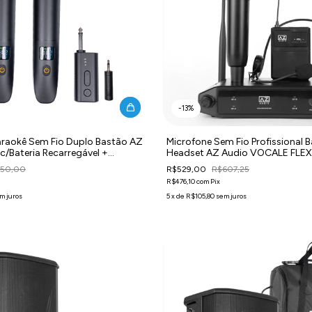
-
13
%
araokê Sem Fio Duplo Bastão AZ
Microfone Sem Fio Profissional 
c/Bateria Recarregável +
Headset AZ Audio VOCALE FLEX
0
750,00
R$529,00
R$607,25
R$476,10
com
Pix
m juros
5
x
de
R$105,80
sem juros