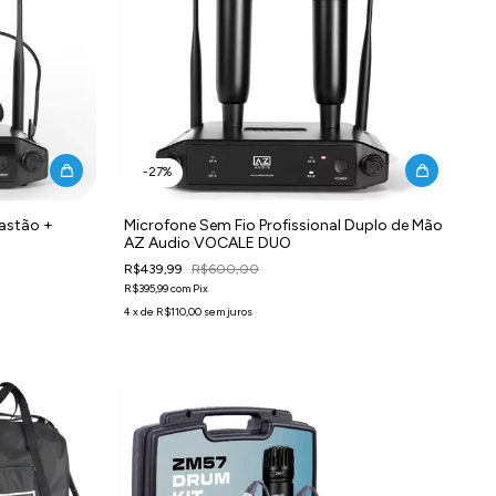
-
27
%
Bastão +
Microfone Sem Fio Profissional Duplo de Mão
AZ Audio VOCALE DUO
R$439,99
R$600,00
R$395,99
com
Pix
4
x
de
R$110,00
sem juros