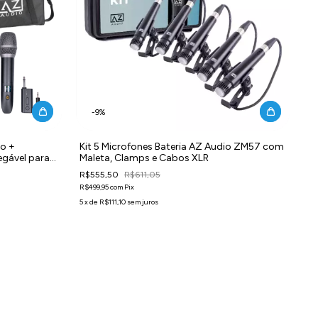
-
9
%
ro +
Kit 5 Microfones Bateria AZ Audio ZM57 com
egável para
Maleta, Clamps e Cabos XLR
R$555,50
R$611,05
R$499,95
com
Pix
5
x
de
R$111,10
sem juros