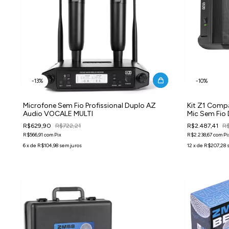
-
13
%
-
10
%
Microfone Sem Fio Profissional Duplo AZ
Kit Z1 Compa
Audio VOCALE MULTI
Mic Sem Fio 
MIC-2
R$629,90
R$722,21
R$2.487,41
R$
R$566,91
com
Pix
R$2.238,67
com
Pi
6
x
de
R$104,98
sem juros
12
x
de
R$207,28