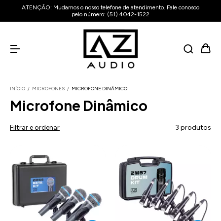
ATENÇÃO: Mudamos o nosso telefone de atendimento. Fale conosco
pelo número: (51) 4042-1522
INÍCIO
/
MICROFONES
/
MICROFONE DINÂMICO
Microfone Dinâmico
Filtrar e ordenar
3 produtos