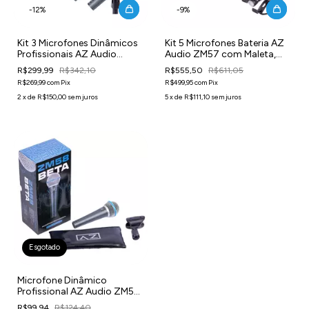
-
12
%
-
9
%
Kit 3 Microfones Dinâmicos
Kit 5 Microfones Bateria AZ
Profissionais AZ Audio
Audio ZM57 com Maleta,
ZM58 Beta c/ Maleta e
Clamps e Cabos XLR
R$299,99
R$342,10
R$555,50
R$611,05
Cachimbos
R$269,99
com
Pix
R$499,95
com
Pix
2
x
de
R$150,00
sem juros
5
x
de
R$111,10
sem juros
Esgotado
Microfone Dinâmico
Profissional AZ Audio ZM58
BETA com Bag e Cachimbo
R$99,94
R$124,40