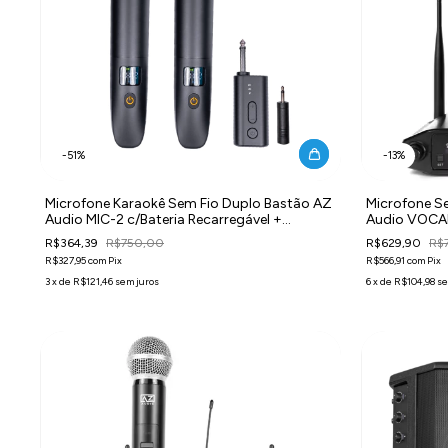
-
51
%
-
13
%
Microfone Karaokê Sem Fio Duplo Bastão AZ
Microfone Se
Audio MIC-2 c/Bateria Recarregável +
Audio VOCA
Receptor P10
R$364,39
R$750,00
R$629,90
R$7
R$327,95
com
Pix
R$566,91
com
Pix
3
x
de
R$121,46
sem juros
6
x
de
R$104,98
se