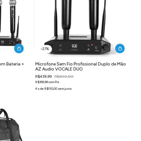
-
27
%
om Bateria +
Microfone Sem Fio Profissional Duplo de Mão
AZ Audio VOCALE DUO
R$439,99
R$600,00
R$395,99
com
Pix
4
x
de
R$110,00
sem juros