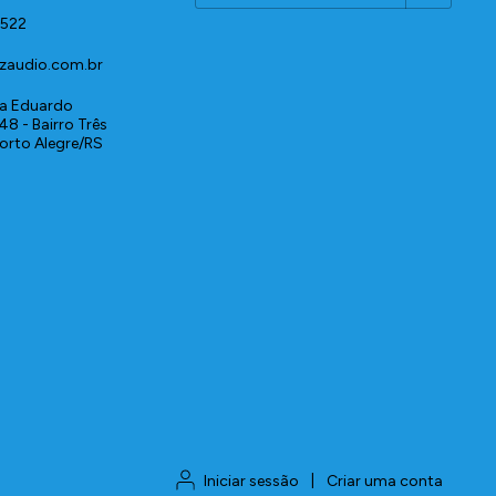
1522
zaudio.com.br
a Eduardo
48 - Bairro Três
Porto Alegre/RS
Iniciar sessão
|
Criar uma conta