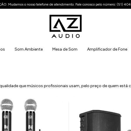
O: Mudamos o nosso telefone de atendimento. Fale conosco pelo número: (51) 40
cos
Som Ambiente
Mesa de Som
Amplificador de Fone
 qualidade que músicos profissionais usam, pelo preço de quem está