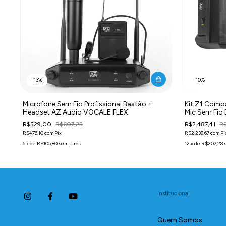
-
13
%
-
10
%
Microfone Sem Fio Profissional Bastão +
Kit Z1 Compa
Headset AZ Audio VOCALE FLEX
Mic Sem Fio 
MIC-2
R$529,00
R$607,25
R$2.487,41
R$
R$476,10
com
Pix
R$2.238,67
com
Pi
5
x
de
R$105,80
sem juros
12
x
de
R$207,28
Institucional
Quem Somos