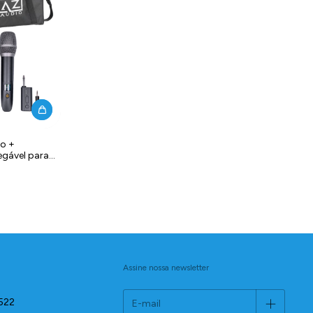
ro +
egável para
Assine nossa newsletter
522