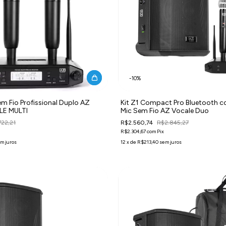
-
10
%
m Fio Profissional Duplo AZ
Kit Z1 Compact Pro Bluetooth c
LE MULTI
Mic Sem Fio AZ Vocale Duo
22,21
R$2.560,74
R$2.845,27
R$2.304,67
com
Pix
m juros
12
x
de
R$213,40
sem juros