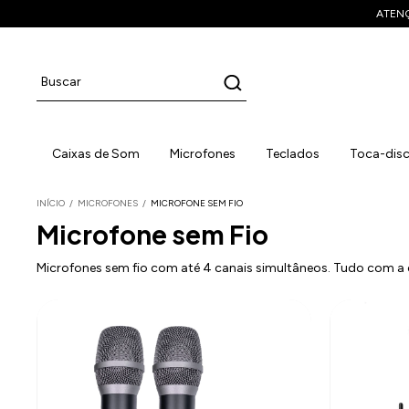
ATENÇÃ
Caixas de Som
Microfones
Teclados
Toca-dis
INÍCIO
/
MICROFONES
/
MICROFONE SEM FIO
Microfone sem Fio
Microfones sem fio com até 4 canais simultâneos. Tudo com a