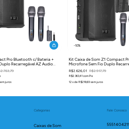
-
10
%
ct Pro Bluetooth c/ Bateria +
Kit Caixa de Som Z1 Compact P
Duplo Recarregável AZ Audio
Microfone Sem Fio Duplo Recarr
Karaokê AZ Audio MIC-2 + Bag
2.763,79
R$2.626,01
R$2.917,79
x
R$2.363,41
com
Pix
sem juros
12
x
de
R$218,83
sem juros
Categorias
Fale Conosco
555140421
Caixas de Som