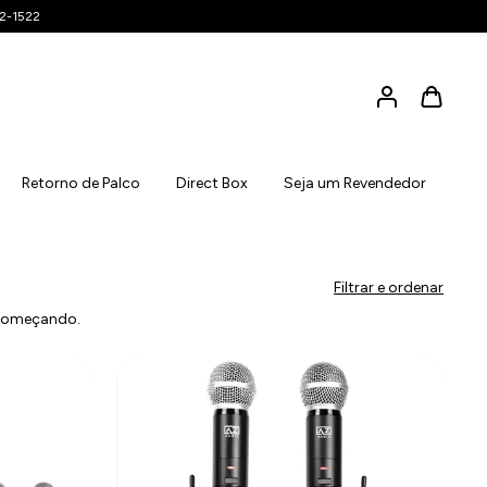
42-1522
Retorno de Palco
Direct Box
Seja um Revendedor
Filtrar e ordenar
 começando.