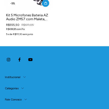
-
9
%
Kit 5 Microfones Bateria AZ
Audio ZM57 com Maleta,
Clamps e Cabos XLR
R$555,50
R$611,05
R$499,95
com
Pix
5
x
de
R$111,10
sem juros
Institucional
Categorias
Fale Conosco