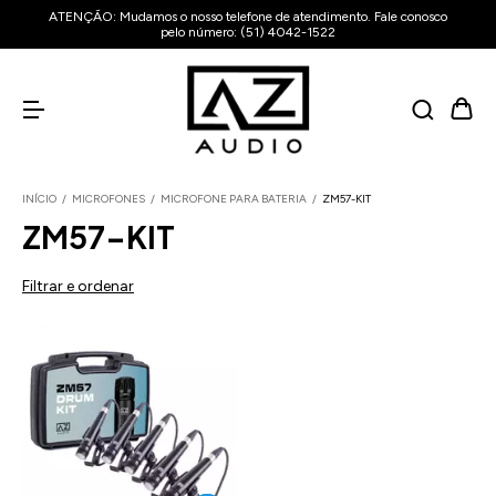
ATENÇÃO: Mudamos o nosso telefone de atendimento. Fale conosco
pelo número: (51) 4042-1522
INÍCIO
/
MICROFONES
/
MICROFONE PARA BATERIA
/
ZM57-KIT
ZM57-KIT
Filtrar e ordenar