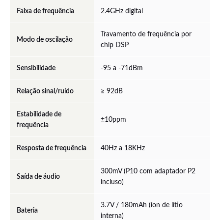
Faixa de frequência
2.4GHz digital
Travamento de frequência por
Modo de oscilação
chip DSP
Sensibilidade
-95 a -71dBm
Relação sinal/ruído
≥ 92dB
Estabilidade de
±10ppm
frequência
Resposta de frequência
40Hz a 18KHz
300mV (P10 com adaptador P2
Saída de áudio
incluso)
3.7V / 180mAh (íon de lítio
Bateria
interna)