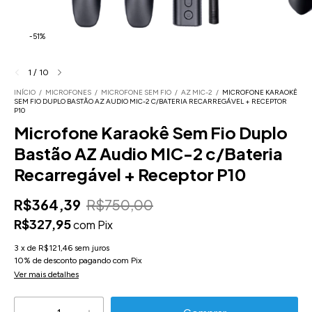
-
51
%
1
/
10
INÍCIO
/
MICROFONES
/
MICROFONE SEM FIO
/
AZ MIC-2
/
MICROFONE KARAOKÊ
SEM FIO DUPLO BASTÃO AZ AUDIO MIC-2 C/BATERIA RECARREGÁVEL + RECEPTOR
P10
Microfone Karaokê Sem Fio Duplo
Bastão AZ Audio MIC-2 c/Bateria
Recarregável + Receptor P10
R$364,39
R$750,00
R$327,95
com
Pix
3
x
de
R$121,46
sem juros
10% de desconto
pagando com Pix
Ver mais detalhes