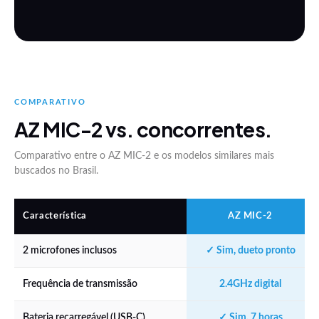
COMPARATIVO
AZ MIC-2 vs. concorrentes.
Comparativo entre o AZ MIC-2 e os modelos similares mais
buscados no Brasil.
Característica
AZ MIC-2
2 microfones inclusos
✓ Sim, dueto pronto
Frequência de transmissão
2.4GHz digital
Bateria recarregável (USB-C)
✓ Sim, 7 horas