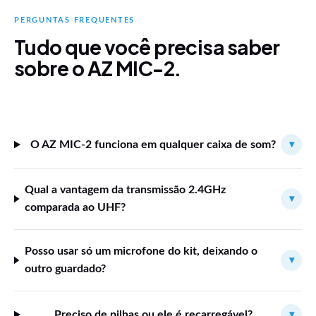
PERGUNTAS FREQUENTES
Tudo que você precisa saber
sobre o AZ MIC-2.
O AZ MIC-2 funciona em qualquer caixa de som?
▾
Qual a vantagem da transmissão 2.4GHz
▾
comparada ao UHF?
Posso usar só um microfone do kit, deixando o
▾
outro guardado?
Preciso de pilhas ou ele é recarregável?
▾