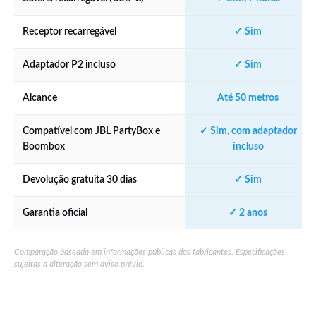
Receptor recarregável
✓ Sim
Adaptador P2 incluso
✓ Sim
Alcance
Até 50 metros
Compatível com JBL PartyBox e
✓ Sim, com adaptador
Boombox
incluso
Devolução gratuita 30 dias
✓ Sim
Garantia oficial
✓ 2 anos
Comparação baseada em informações públicas dos fabricantes. Especificações
sujeitas a alteração sem aviso prévio.