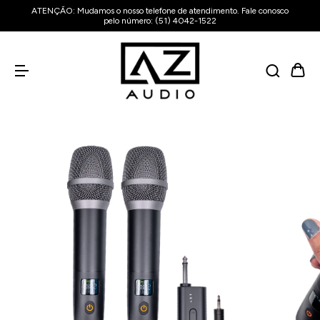
ATENÇÃO: Mudamos o nosso telefone de atendimento. Fale conosco
pelo número: (51) 4042-1522