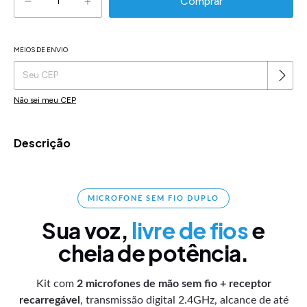
MEIOS DE ENVIO
Alterar CEP
Entregas para o CEP:
Não sei meu CEP
Descrição
MICROFONE SEM FIO DUPLO
Sua voz,
livre de fios
e
cheia de potência.
Kit com
2 microfones de mão sem fio + receptor
recarregável
, transmissão digital 2.4GHz, alcance de até